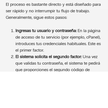
El proceso es bastante directo y está diseñado para
ser rápido y no interrumpir tu flujo de trabajo.
Generalmente, sigue estos pasos:
Ingresas tu usuario y contraseña:
En la página
de acceso de tu servicio (por ejemplo, cPanel),
introduces tus credenciales habituales. Este es
el primer factor.
El sistema solicita el segundo factor:
Una vez
que validas tu contraseña, el sistema te pedirá
que proporciones el segundo código de
verificación.
Generas y proporcionas el código:
Abres una
aplicación de autenticación en tu teléfono
(como Google Authenticator, Authy o Duo).
Esta aplicación genera un código numérico de