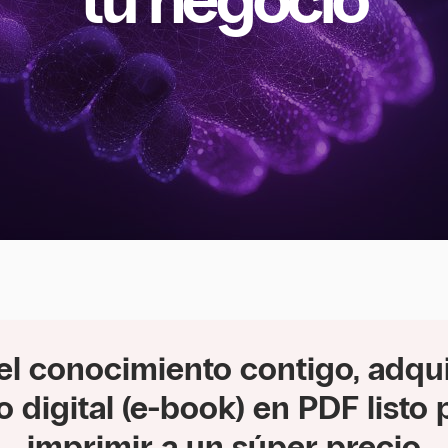
tu negocio
 el conocimiento contigo, adqui
ro digital (e-book) en PDF listo 
imprimir a un súper precio