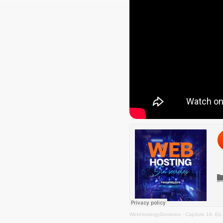
WebHostingyDominios
·
Capítulo 16: Es