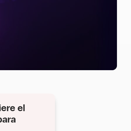
ere el
para